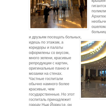
крышей 
гигантс
поликли
Архите
необычн
ошелом
больниц
и друзьям посещать больных,
идешь по этажам, а
коридоры и палаты
оформлены со вкусом,
много зелени, красивые
репродукции с картин,
оригинальные панно и
мозаики на стенах.
Частные госпитали
обычно намного более
красивые, чем
государственные. Но этот
госпиталь принадлежит
городу Нью Йорку,т.е. он