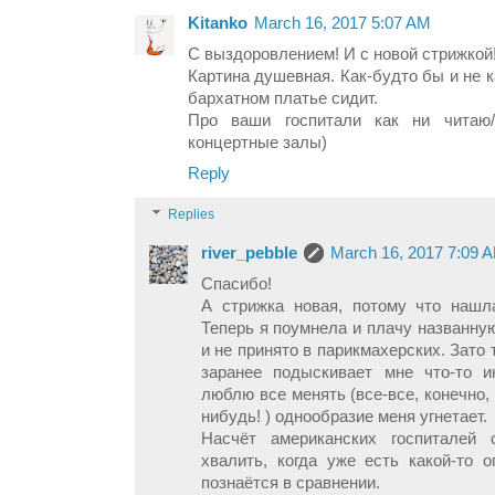
Kitanko
March 16, 2017 5:07 AM
С выздоровлением! И с новой стрижкой
Картина душевная. Как-будто бы и не к
бархатном платье сидит.
Про ваши госпитали как ни читаю/
концертные залы)
Reply
Replies
river_pebble
March 16, 2017 7:09 
Спасибо!
А стрижка новая, потому что нашл
Теперь я поумнела и плачу названную
и не принято в парикмахерских. Зато
заранее подыскивает мне что-то и
люблю все менять (все-все, конечно,
нибудь! ) однообразие меня угнетает.
Насчёт американских госпиталей
хвалить, когда уже есть какой-то о
познаётся в сравнении.