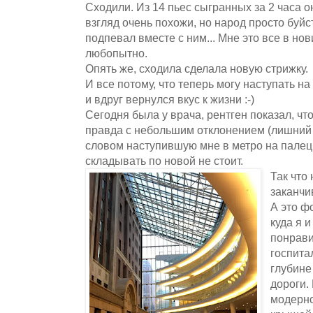
Сходили. Из 14 пьес сыгранных за 2 часа о
взгляд очень похожи, но народ просто буйс
подпевал вместе с ним... Мне это все в нови
любопытно.
Опять же, сходила сделала новую стрижку.
И все потому, что теперь могу наступать на
и вдруг вернулся вкус к жизни :-)
Сегодня была у врача, рентген показал, чт
правда с небольшим отклонением (лишний
словом наступившую мне в метро на палец 
складывать по новой не стоит.
Так что
заканчи
А это ф
куда я 
понрави
госпита
глубине
дороги.
модерно