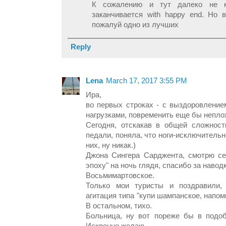
К сожалению и тут далеко не к
заканчивается with happy end. Но 
пожалуй одно из лучших
Reply
Lena
March 17, 2017 3:55 PM
Ира,
во первых строках - с выздоровление
нагрузками, повременить еще бы непло
Сегодня, отскакав в общей сложност
педали, поняла, что ноги-исключитель
них, ну никак.)
Джона Сингера Сарджента, смотрю се
эпоху" на ночь глядя, спасибо за наводк
Восьмимартовское.
Только мои туристы и поздравили,
агитация типа "купи шампанское, напомн
В остальном, тихо.
Больница, ну вот пореже бы в подоб
Искренне желаю.