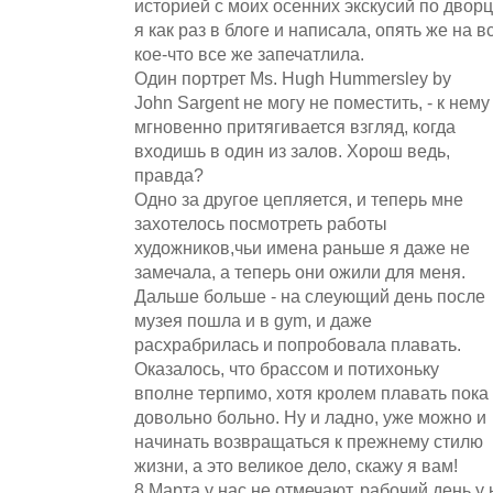
историей с моих осенних экскусий по двор
я как раз в блоге и написала, опять же на 
кое-что все же запечатлила.
Один портрет Ms. Hugh Hummersley by
John Sargent не могу не поместить, - к нему
мгновенно притягивается взгляд, когда
входишь в один из залов. Хорош ведь,
правда?
Одно за другое цепляется, и теперь мне
захотелось посмотреть работы
художников,чьи имена раньше я даже не
замечала, а теперь они ожили для меня.
Дальше больше - на слеующий день после
музея пошла и в gym, и даже
расхрабрилась и попробовала плавать.
Оказалось, что брассом и потихоньку
вполне терпимо, хотя кролем плавать пока
довольно больно. Ну и ладно, уже можно и
начинать возвращаться к прежнему стилю
жизни, а это великое дело, скажу я вам!
8 Марта у нас не отмечают, рабочий день у