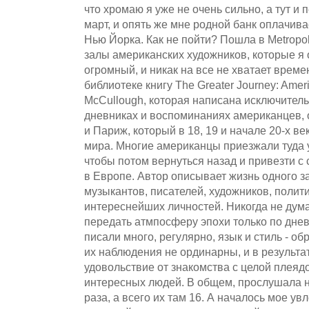
что хромаю я уже не очень сильно, а тут 
март, и опять же мне родной банк оплачива
Нью Йорка. Как не пойти? Пошла в Metropol
залы американских художников, которые я
огромный, и никак на все не хватает време
библиотеке книгу The Greater Journey: Ameri
McCullough, которая написана исключитель
дневниках и воспоминаниях американцев,
и Париж, который в 18, 19 и начале 20-х в
мира. Многие американцы приезжали туда у
чтобы потом вернуться назад и привезти с 
в Европе. Автор описывает жизнь одного з
музыкантов, писателей, художников, полити
интереснейших личностей. Никогда не дума
передать атмпосферу эпохи только по дне
писали много, регулярно, язык и стиль - о
их наблюдения не ординарны, и в результа
удовольствие от знакомства с целой плеяд
интересных людей. В общем, прослушала 
раза, а всего их там 16. А началось мое у